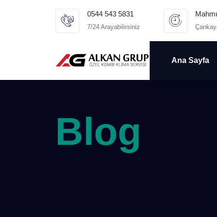
0544 543 5831
Mahmut
7/24 Arayabilirsiniz
Çankay
Ana Sayfa
Blog