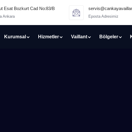
 Esat Bozkurt Cad No:83/B
servis@cankayavaillan
a Ankara
Eposta Adresimiz
Kurumsal
Hizmetler
Vaillant
Bölgeler