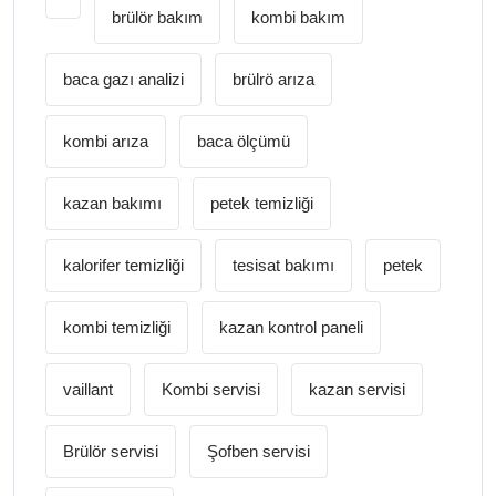
brülör bakım
kombi bakım
baca gazı analizi
brülrö arıza
kombi arıza
baca ölçümü
kazan bakımı
petek temizliği
kalorifer temizliği
tesisat bakımı
petek
kombi temizliği
kazan kontrol paneli
vaillant
Kombi servisi
kazan servisi
Brülör servisi
Şofben servisi