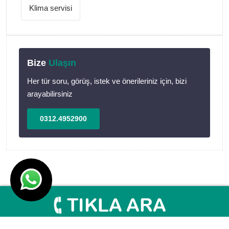
Klima servisi
Bize
Ulaşın
Her tür soru, görüş, istek ve önerileriniz için, bizi
arayabilirsiniz
0312.4952900
©Marka ve telif hakkı Vaillant'a aittir | Tasarım