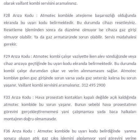
olarak vaillant kombi servisini aramalısınız.
F28 Arıza Kodu : Atmotec kombide ateşleme başarısızlığı olduğunda
ekranda bu uyarı kodu belirmektedir. Bu durumda cihazı resetleyiniz.
Resetleme işleminden sonra da düzelme olmuyor ise cihaza gaz girişi
olmuyor olabilir. Ya da gaz armatüründe sorun olabilir. Servis müdahalesi
gerekir.
F29 Arıza Kodu : Atmotec kombi çalışır vaziyette iken alev söndüğünde veya
cihaz arızaya geçtiğinde bu uyarı kodu ekranda belirmektedir. Bu durumda
kombi çalışır durumdan çıkar ve verim alınmamasını sağlar. Atmotec
kombiye gelen gaz girişinde sorun varsa yada gaz yetersiz kalırsa bu sorun
yaşanır. Vaillant kombi servisini aramalısınız. 312 495 2900
F33 Arıza Kodu : Hava prosestatı kontakları kapalı değilde açık kaldığında
atmotec kombide bu sorun yaşanır. Bunun sebebi hava prosestatının
görevini gerçekleştirememesi yani çalışmaması yada baca halkaları
montajının doğru olmamasıdır.
F36 Arıza Kodu : Atmotec kombide bu uyarı kodu belirdiğinde yanma
sonucu oluşan atık gaz çıkış işlemini algılamıyor yani görevini yerine