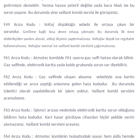
getirmiyor demektir. Yanma havası yeterli değilse yada baca tıkalı ise bu
sorun yaşanır. Bu durumda yine vaillant kombi servisi ile görüşünüz.
F49 Arıza Kodu : Voltaj düşüklüğü sebebi ile ortaya çıkan bir
sorundur.
Gerilime bağlı kısa devre ortaya çıkmıştır. Bu durumda ilk önce
elektrikçiden yardım almalı, voltaj ölçümü yaptırmalısınız. Voltajlar düşük ise regülatör
kullanmalısınız. Voltajlar normal ise vaillant kombi servisini çağırmalısınız.
F61 Arıza Kodu : Atmotec kombide F61 uyarısı gaz valfi hatası olarak bilinir.
Gaz valfinde, elektronik kartta yada kablo grubunda sorun var diyebiliriz.
F62 Arıza Kodu : Gaz valfinde oluşan aksama sebebiyle ana kartın
etkilendiği ve arıza yaptığı anlamına gelen hata kodudur. Bu durumda
tüketici olarak yapılabilecek bir işlem yoktur. Vaillant kombi servisini
aramalısınız.
F63 Arıza Kodu : İşlemci arızası nedeniyle elektronik kartta sorun olduğunu
bildiren hata kodudur. Kart hasar gördüyse cihazdan hiçbir şekilde verim
alamazsınız. Vaillant kombi servisini arayınız.
F64 Arıza Kodu : Atmotec kombinin tesisatındaki suyun hem gidiş hemde