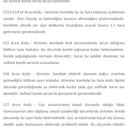
ise Vaillant kombi servisi ile görüşülmelidir.
F22/F23/F24 Arıza Kodu : Atmotec kombide bu üç hata kodunun açıklaması
aynıdır. Yani cihazda su kalmadığını basıncın sıfırlandığını göstermektedir.
Kombinin altında yer alan doldurma musluğunu açarak basıncı 1,5 bara
getirmeniz gerekmektedir.
F25 Arıza Kodu : Atmotec kombide limit termostatında sorun olduğunu
bildiren hata kodudur. Bu durumda kombi soğuyana kadar beklemelisiniz.
Kombi soğuduğunda normale dönecektir. Sorun bu şekilde düzelmez ise
vaillant kombi servisini aramalısınız.
F26 Arıza Kodu : Atmotec kombiye elektrik akımının doğru orantıda
gelmediğini bildiren uyarı kodudur. Atmotec kombide bu hata kodu digital
ekranda göründüğünde ya elektronik kartta yada gaz valfinde sorun var
demektir. Vaillant kombi servisi ile görüşmeniz gerekmektedir.
F27 Arıza Kodu : Gaz armatürünün kapalı durumda olduğu fakat
iyonizasyonun alev algılama sinyali gönderdiği durumlarda atmotec kombi
ekranında bu uyarı kodu belirmektedir. Gaz armatüründe kaçak söz konusu
olabilir yada iyonizasyon elektrodu problemli olabilir. Bu durumda tüketici