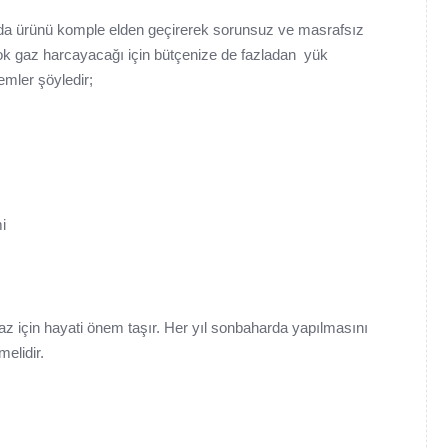
nda ürünü komple elden geçirerek sorunsuz ve masrafsız
ok gaz harcayacağı için bütçenize de fazladan yük
emler şöyledir;
i
haz için hayati önem taşır. Her yıl sonbaharda yapılmasını
melidir.