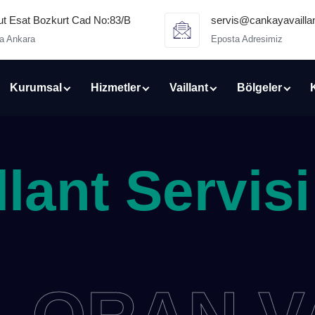
 Esat Bozkurt Cad No:83/B
servis@cankayavaillan
a Ankara
Eposta Adresimiz
Kurumsal
Hizmetler
Vaillant
Bölgeler
lant Servisi