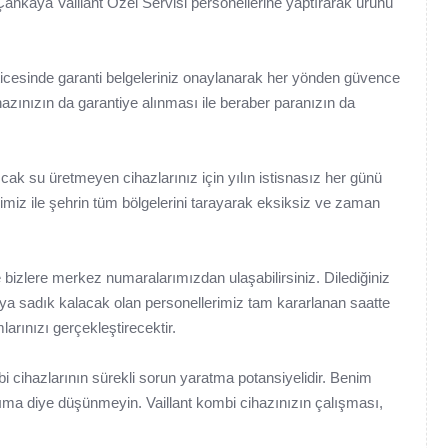
 Çankaya Vaillant Özel Servisi personellerine yaptırarak ürünü
eticesinde garanti belgeleriniz onaylanarak her yönden güvence
hazınızın da garantiye alınması ile beraber paranızın da
cak su üretmeyen cihazlarınız için yılın istisnasız her günü
rimiz ile şehrin tüm bölgelerini tarayarak eksiksiz ve zaman
e bizlere merkez numaralarımızdan ulaşabilirsiniz. Dilediğiniz
ya sadık kalacak olan personellerimiz tam kararlanan saatte
larınızı gerçekleştirecektir.
ihazlarının sürekli sorun yaratma potansiyelidir. Benim
ıma diye düşünmeyin. Vaillant kombi cihazınızın çalışması,