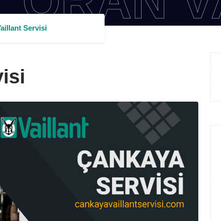
AN VAIL
aillant Servisi
isi