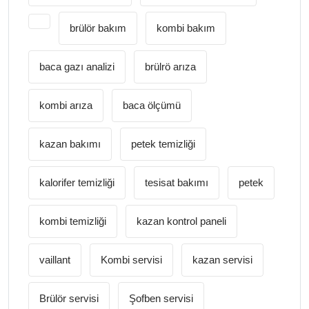
brülör bakım
kombi bakım
baca gazı analizi
brülrö arıza
kombi arıza
baca ölçümü
kazan bakımı
petek temizliği
kalorifer temizliği
tesisat bakımı
petek
kombi temizliği
kazan kontrol paneli
vaillant
Kombi servisi
kazan servisi
Brülör servisi
Şofben servisi